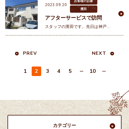
わせていただきました。土地の申し
お客様のお家
2023.09.20
込みの際、他のお客様との抽選
濱田
アフターサービスで訪問
スタッフの濱田です。先日は神戸市
西区でお引渡しをさせていただきま
したお客様邸へ半年点検でお伺いさ
せていただきました。白を基調とす
PREV
NEXT
る素敵なお家です。素敵な中庭のあ
...
...
1
2
3
4
5
10
カテゴリー