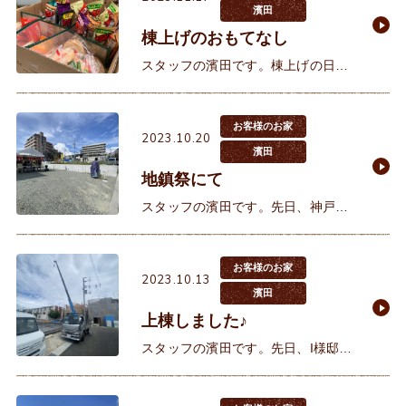
として選んでいただきました。前方
濱田
棟上げのおもてなし
スタッフの濱田です。棟上げの日、
この日はお施主様にとってとても大
切な日です。多くの大工さんが集ま
り朝8時から夕方16時ごろまで一気
お客様のお家
2023.10.20
に形にして行きます。お施主様も
濱田
地鎮祭にて
スタッフの濱田です。先日、神戸市
垂水区にてお客様の地鎮祭に参加さ
せていただきました。 天気もとって
も良く地鎮祭日和です。 実はお
お客様のお家
2023.10.13
濱田
上棟しました♪
スタッフの濱田です。先日、I様邸の
棟上げが行われました。I様とはお引
渡し後のお客様からのご紹介にて合