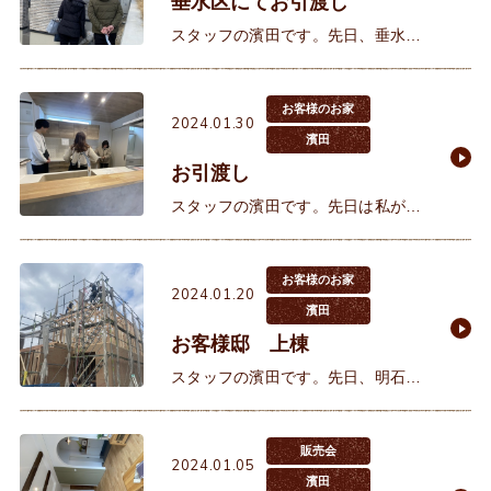
垂水区にてお引渡し
スタッフの濱田です。先日、垂水区
にてお引渡し前の竣工立ち合いがご
ざいました。お客様は現在他府県に
てすでに一度注文住宅を建築されて
お客様のお家
2024.01.30
おられました。ご主人様の転勤でご
濱田
お引渡し
スタッフの濱田です。先日は私が担
当させていただいていますN様のお
引渡し前の現地立ち合いがありまし
た。N様から初めに資料請求をいた
お客様のお家
2024.01.20
だいたのが2022年10月でした
濱田
お客様邸 上棟
スタッフの濱田です。先日、明石市
でお客様の棟上げ式に参加させてい
ただきました。お客様とは昨年の6
月にお会いさせていただきました。
販売会
2024.01.05
すでに何社か回っておられましたが
濱田