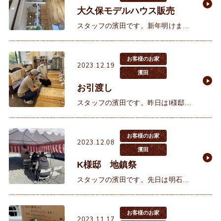
大久保モデルハウス販売
スタッフの濱田です。新年明けまし
ておめでとうございます。本年もど
うぞよろしくお願いいたします。 昨
年は個人的には担当させていただい
お客様のお家
2023.12.19
た18組のお客様のお
濱田
お引渡し
スタッフの濱田です。昨日はI様邸の
お引き渡しでした。I様は以前お引渡
しさせていただいたお客様からのご
紹介でお会いさせていただきまし
お客様のお家
2023.12.08
た。2022年10月にご契約を
濱田
K様邸 地鎮祭
スタッフの濱田です。先日は明石市
でK様邸の地鎮祭に参加させていた
だきました。イクリアの家造りに共
感していただき家造りのパートナー
お客様のお家
2023.11.17