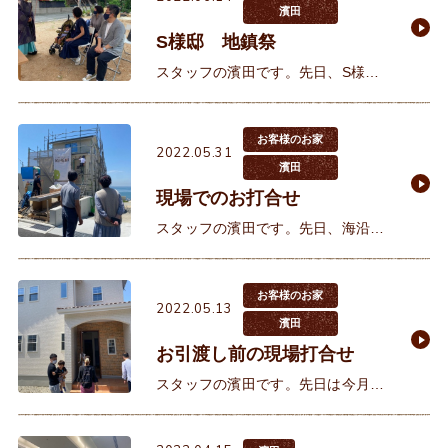
ていただきました。ご夫婦共に海が
濱田
S様邸 地鎮祭
スタッフの濱田です。先日、S様邸
の地鎮祭が執り行われました。S様
とは以前私が担当させていただきま
したお客様からのご紹介でお会いさ
お客様のお家
2022.05.31
せていただきました。ご紹介をいた
濱田
現場でのお打合せ
スタッフの濱田です。先日、海沿い
で建築していただいているK様と現
地にて進捗の確認を含めてお打合せ
がありました。夕日を眺めるロケー
お客様のお家
2022.05.13
ション、窓を開けると波の優しい音
濱田
お引渡し前の現場打合せ
スタッフの濱田です。先日は今月お
引渡しのS様邸のお引渡し前の立ち
合いがございました。S様とは2020