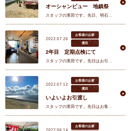
オーシャンビュー 地鎮祭
スタッフの濱田です。先日、明石市
藤江にあるオーシャンビュー10区画
にて担当するお客様の地鎮祭が執り
行われました。目の前に広がる穏や
お客様のお家
2022.07.26
かな播磨灘と淡路島、姫路の家島
濱田
2年目 定期点検にて
スタッフの濱田です。先日はお引渡
し後のお客様の2年目点検でお邪魔
させていただきました。2年の月日
が経過しましたが本当にきれいにお
お客様のお家
2022.07.12
住まいいただいておりご夫婦のセン
濱田
いよいよお引渡し
スタッフの濱田です。先日はお客様
邸のお引渡し前の竣工立ち合いがご
ざいました。お客様とは昨年の2月
に初めてモデルハウスでお会いさせ
お客様のお家
2022.06.14