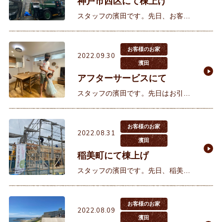
神戸市西区にて棟上げ
スタッフの濱田です。先日、お客様
の棟上げが行われました。お客様と
初めてお会いさせていただいたのが
4年前の2018年5月でした。お探し
お客様のお家
2022.09.30
のエリアが限定されておられた
濱田
アフターサービスにて
スタッフの濱田です。先日はお引渡
し後のS様邸の定期点検でお邪魔さ
せていただきました。S様とは大久
保町のモデルハウスにて初めてお会
お客様のお家
2022.08.31
いしました。当時今の土地が販売に
濱田
稲美町にて棟上げ
スタッフの濱田です。先日、稲美町
にてN様邸の棟上げが行われまし
た。N様とは昨年11月に大久保町に
あるモデルハウスにて初めてお会い
お客様のお家
2022.08.09
しました。神戸にお住まいのN様ご
濱田