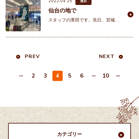
2022.04.15
年にイクリアにパンフレット請求か
濱田
らこの土地に決定するまでに長
仙台の地で
スタッフの濱田です。先日、宮城県
仙台市にあるウッドエッグガーデン
さんという建築会社に研修訪問させ
ていただきました。メンバーは私、
西野、秋村の3人です。10時ごろ
PREV
NEXT
...
...
...
2
3
4
5
6
10
カテゴリー