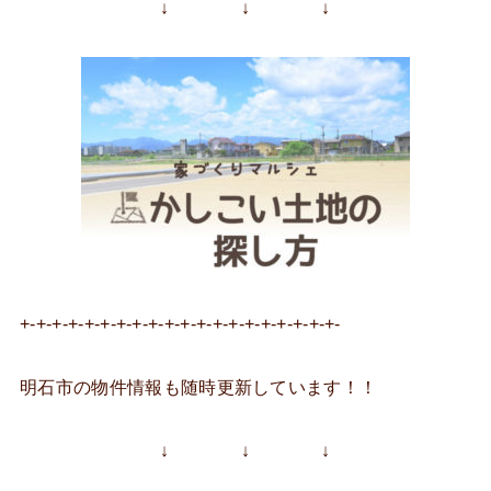
↓ ↓ ↓
+-+-+-+-+-+-+-+-+-+-+-+-+-+-+-+-+-+-+-+-
明石市の物件情報も随時更新しています！！
↓ ↓ ↓