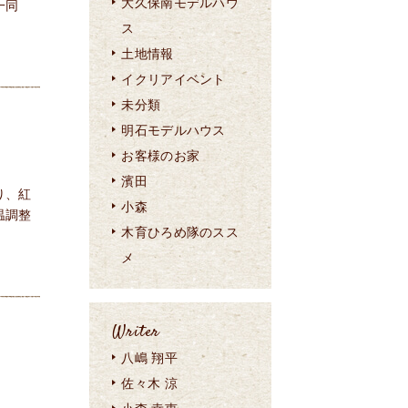
大久保南モデルハウ
一同
ス
土地情報
イクリアイベント
未分類
明石モデルハウス
お客様のお家
濱田
り、紅
小森
温調整
木育ひろめ隊のスス
メ
Writer
八嶋 翔平
佐々木 涼