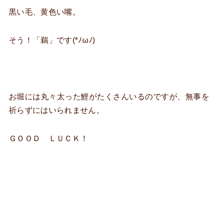
黒い毛、黄色い嘴。
そう！「鵜」です(*ﾉωﾉ)
お堀には丸々太った鯉がたくさんいるのですが、無事を
祈らずにはいられません。
ＧＯＯＤ ＬＵＣＫ！