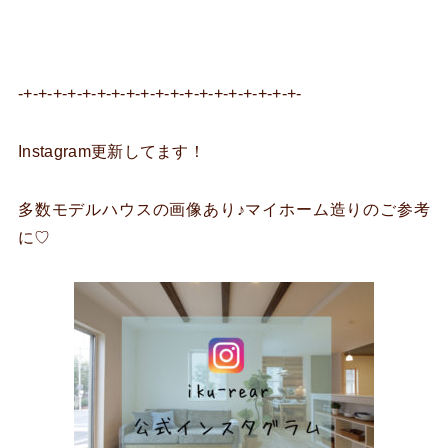
-+-+-+-+-+-+-+-+-+-+-+-+-+-+-+-+-+-+-+-
Instagram更新してます！
多数モデルハウスの画像あり♪マイホーム造りのご参考
に♡