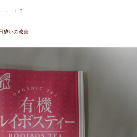
・・・！？
日酔いの改善。