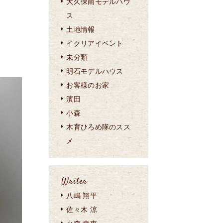
大久保南モデルハウ
ス
土地情報
イクリアイベント
未分類
明石モデルハウス
お客様のお家
濱田
小森
木育ひろめ隊のスス
メ
Writer
八嶋 翔平
佐々木 涼