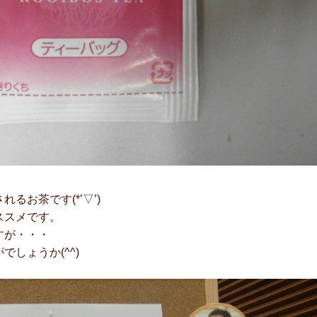
お茶です(*’▽’)
ススメです。
すが・・・
しょうか(^^)