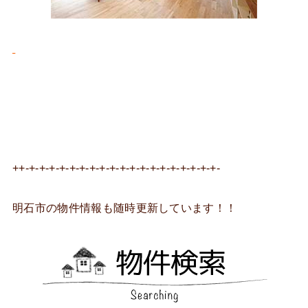
++-+-+-+-+-+-+-+-+-+-+-+-+-+-+-+-+-+-+-+-
明石市の物件情報も随時更新しています！！