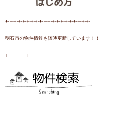
+-+-+-+-+-+-+-+-+-+-+-+-+-+-+-+-+-+-+-+-
明石市の物件情報も随時更新しています！！
↓ ↓ ↓