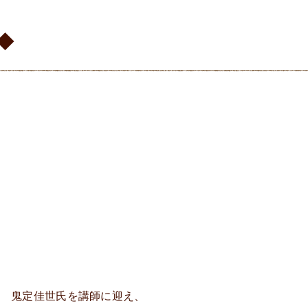
◆
表 鬼定佳世氏を講師に迎え、