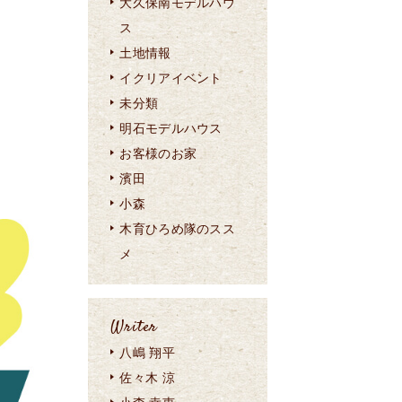
大久保南モデルハウ
ス
土地情報
イクリアイベント
未分類
明石モデルハウス
お客様のお家
濱田
小森
木育ひろめ隊のスス
メ
Writer
八嶋 翔平
佐々木 涼