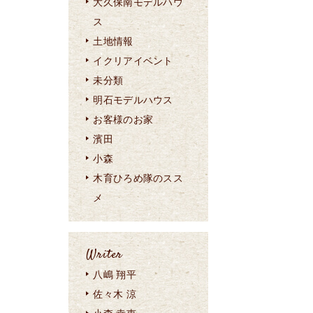
大久保南モデルハウ
ス
土地情報
イクリアイベント
未分類
明石モデルハウス
お客様のお家
濱田
小森
木育ひろめ隊のスス
メ
Writer
八嶋 翔平
佐々木 涼