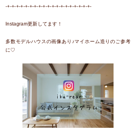
-+-+-+-+-+-+-+-+-+-+-+-+-+-+-+-+-+-+-+-
Instagram更新してます！
多数モデルハウスの画像あり♪マイホーム造りのご参考
に♡