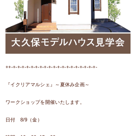
++-+-+-+-+-+-+-+-+-+-+-+-+-+-+-+-+-+-+-+-
『イクリアマルシェ』～夏休み企画～
ワークショップを開催いたします。
日付 8/9（金）