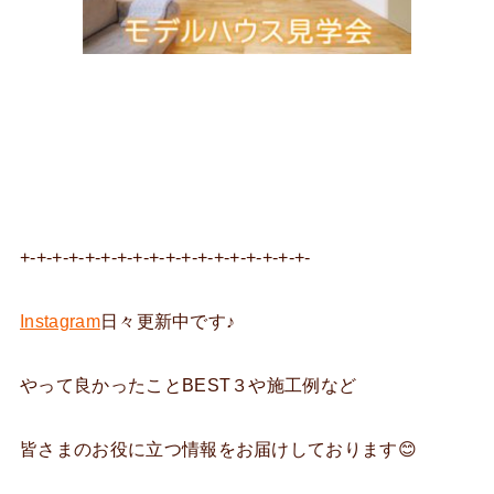
+-+-+-+-+-+-+-+-+-+-+-+-+-+-+-+-+-+-
Instagram
日々更新中です♪
やって良かったことBEST３や施工例など
皆さまのお役に立つ情報をお届けしております😊