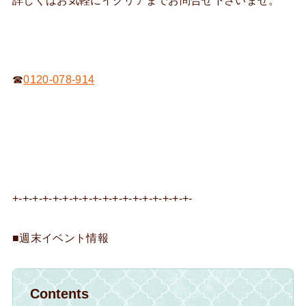
詳しくはお気軽にイクリアまでお問合せ下さいませ。
☎
0120-078-914
+-+-+-+-+-+-+-+-+-+-+-+-+-+-+-+-+-+-
■週末イベント情報
Contents