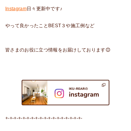
Instagram
日々更新中です♪
やって良かったことBEST３や施工例など
皆さまのお役に立つ情報をお届けしております😊
+-+-+-+-+-+-+-+-+-+-+-+-+-+-+-+-+-+-