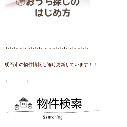
+-+-+-+-+-+-+-+-+-+-+-+-+-+-+-+-+-+-+-+-
明石市の物件情報も随時更新しています！！
↓ ↓ ↓