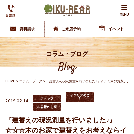
MENU
資料請求
ご来店予約
イベント
コラム・ブログ
Blog
HOME
コラム・ブログ
『建替えの現況測量を行いました♪』☆☆☆木のお家で建替えをお考えならイクリアへ☆☆☆
イクリアのこ
スタッフ
と
2019.02.14
お客様のお家
『建替えの現況測量を行いました♪』
☆☆☆木のお家で建替えをお考えならイ