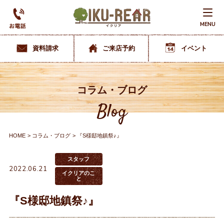
MENU
資料請求
ご来店予約
イベント
コラム・ブログ
Blog
HOME
コラム・ブログ
『S様邸地鎮祭♪』
スタッフ
2022.06.21
イクリアのこ
と
『S様邸地鎮祭♪』