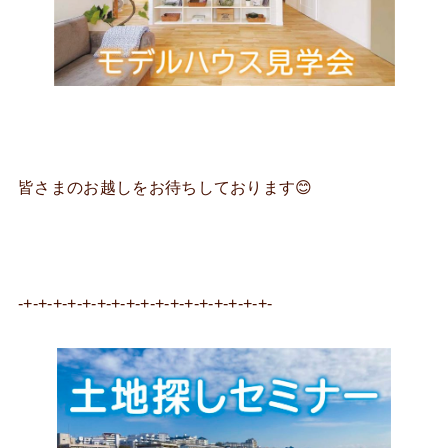
皆さまのお越しをお待ちしております😊
-+-+-+-+-+-+-+-+-+-+-+-+-+-+-+-+-+-