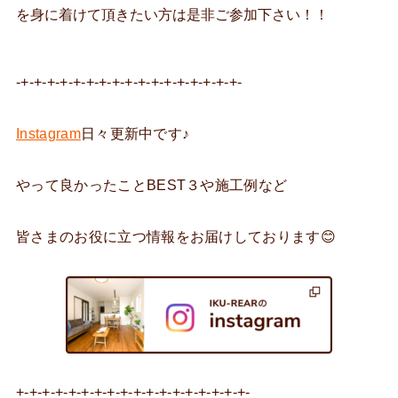
を身に着けて頂きたい方は是非ご参加下さい！！
-+-+-+-+-+-+-+-+-+-+-+-+-+-+-+-+-+-
Instagram
日々更新中です♪
やって良かったことBEST３や施工例など
皆さまのお役に立つ情報をお届けしております
😊
+-+-+-+-+-+-+-+-+-+-+-+-+-+-+-+-+-+-