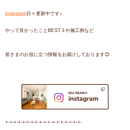
Instagram
日々更新中です♪
やって良かったことBEST３や施工例など
皆さまのお役に立つ情報をお届けしております😊
+-+-+-+-+-+-+-+-+-+-+-+-+-+-+-+-+-+-