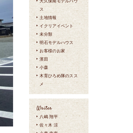
大久保南モデルハウ
ス
土地情報
イクリアイベント
未分類
明石モデルハウス
お客様のお家
濱田
小森
木育ひろめ隊のスス
メ
Writer
八嶋 翔平
佐々木 涼