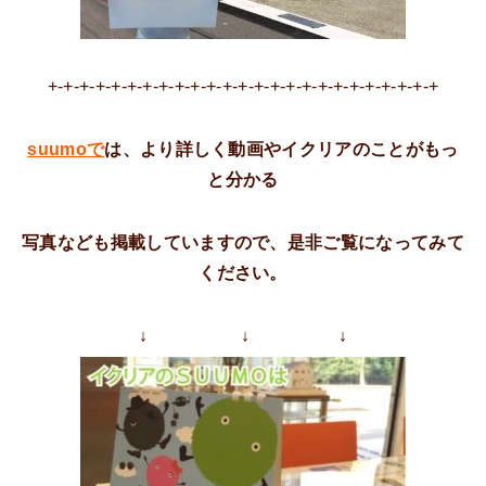
+-+-+-+-+-+-+-+-+-+-+-+-+-+-+-+-+-+-+-+-+-+-+-+-+
suumoで
は、より詳しく動画やイクリアのことがもっ
と分かる
写真なども掲載していますので、是非ご覧になってみて
ください。
↓ ↓ ↓