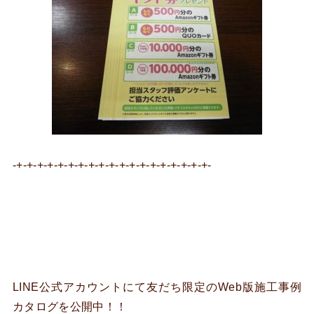
-+-+-+-+-+-+-+-+-+-+-+-+-+-+-+-+-+-+-+-
LINE公式アカウントにて友だち限定のWeb版施工事例
カタログを公開中！！