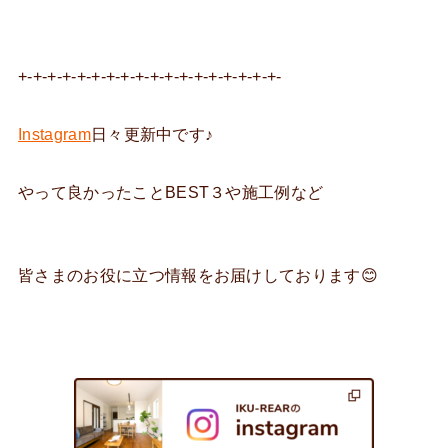
+-+-+-+-+-+-+-+-+-+-+-+-+-+-+-+-+-+-
Instagram
日々更新中です♪
やって良かったことBEST３や施工例など
皆さまのお役に立つ情報をお届けしております😊