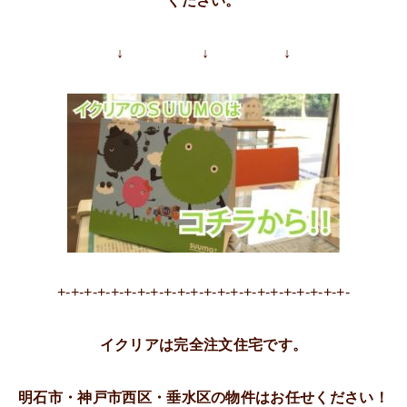
ください。
↓ ↓ ↓
+-+-+-+-+-+-+-+-+-+-+-+-+-+-+-+-+-+-+-+-+-+-
イクリアは完全注文住宅です。
明石市・神戸市西区・垂水区の物件はお任せください！