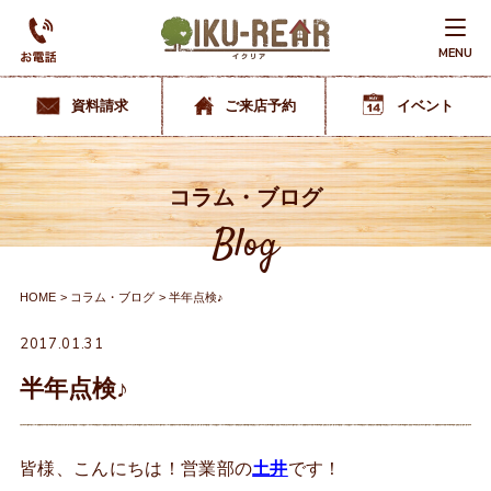
MENU
資料請求
ご来店予約
イベント
コラム・ブログ
Blog
HOME
コラム・ブログ
半年点検♪
2017.01.31
半年点検♪
皆様、こんにちは！営業部の
土井
です！