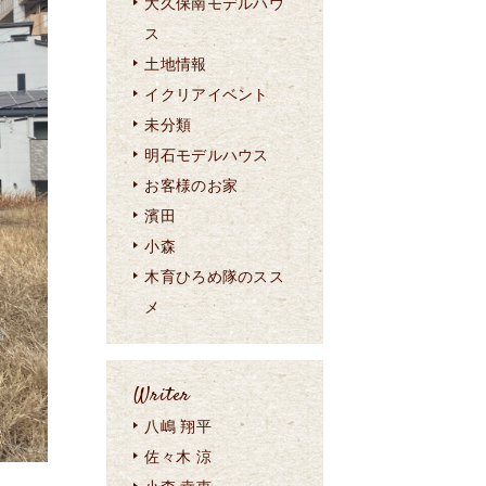
大久保南モデルハウ
ス
土地情報
イクリアイベント
未分類
明石モデルハウス
お客様のお家
濱田
小森
木育ひろめ隊のスス
メ
Writer
八嶋 翔平
佐々木 涼