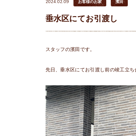
2024.02.09
お客様のお家
濱田
垂水区にてお引渡し
スタッフの濱田です。
先日、垂水区にてお引渡し前の竣工立ち