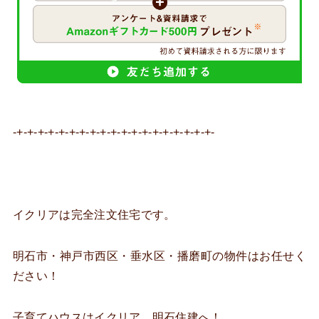
-+-+-+-+-+-+-+-+-+-+-+-+-+-+-+-+-+-+-+-
イクリアは完全注文住宅です。
明石市・神戸市西区・垂水区・播磨町の物件はお任せく
ださい！
子育てハウスはイクリア 明石住建へ！