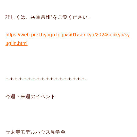
詳しくは、兵庫県HPをご覧ください。
https://web.pref.hyogo.lg.jp/si01/senkyo/2024senkyo/sy
ugiin.html
+-+-+-+-+-+-+-+-+-+-+-+-+-+-+-+-+-+-
今週・来週のイベント
☆太寺モデルハウス見学会