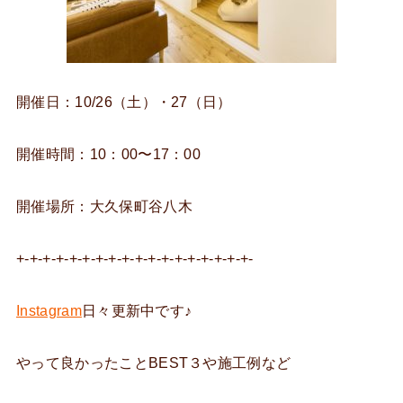
開催日：10/26（土）・27（日）
開催時間：10：00〜17：00
開催場所：大久保町谷八木
+-+-+-+-+-+-+-+-+-+-+-+-+-+-+-+-+-+-
Instagram
日々更新中です♪
やって良かったことBEST３や施工例など