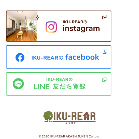
©︎ 2020 IKU-REAR AKASHIJUKEN Co.,Ltd.