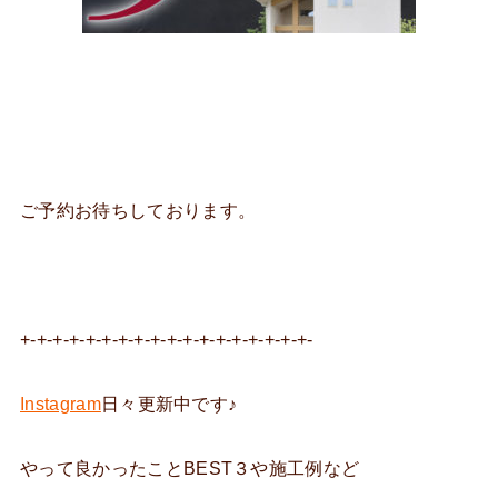
ご予約お待ちしております。
+-+-+-+-+-+-+-+-+-+-+-+-+-+-+-+-+-+-
Instagram
日々更新中です♪
やって良かったことBEST３や施工例など