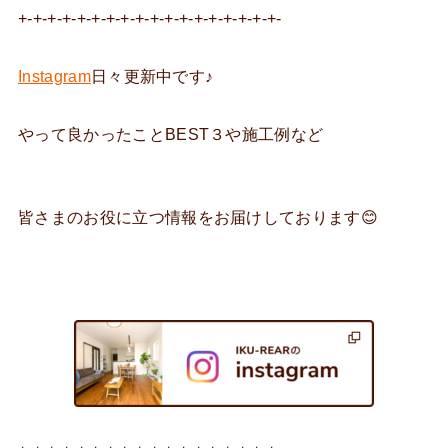
+-+-+-+-+-+-+-+-+-+-+-+-+-+-+-+-+-+-
Instagram
日々更新中です♪
やって良かったことBEST３や施工例など
皆さまのお役に立つ情報をお届けしております😊