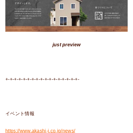
just preview
+-+-+-+-+-+-+-+-+-+-+-+-+-+-+-+-+-
イベント情報
https://www.akashi-j.co.jp/news/