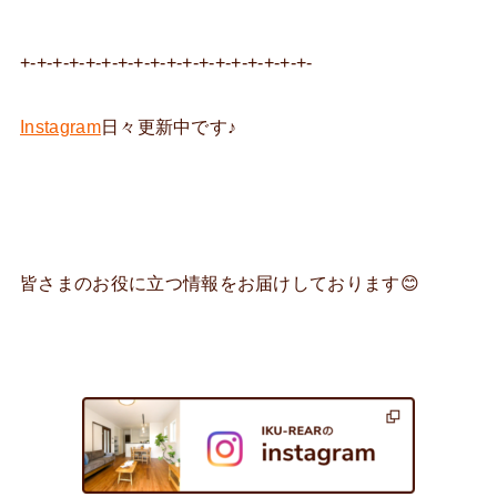
+-+-+-+-+-+-+-+-+-+-+-+-+-+-+-+-+-+-
Instagram
日々更新中です♪
皆さまのお役に立つ情報をお届けしております😊