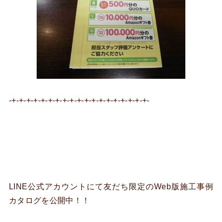
-+-+-+-+-+-+-+-+-+-+-+-+-+-+-+-+-+-+-+-
LINE公式アカウントにて友だち限定のWeb版施工事例
カタログを公開中！！