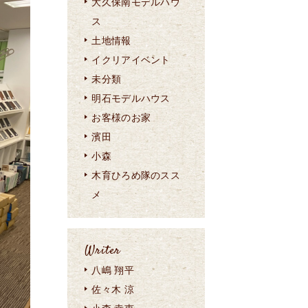
大久保南モデルハウ
ス
土地情報
イクリアイベント
未分類
明石モデルハウス
お客様のお家
濱田
小森
木育ひろめ隊のスス
メ
Writer
八嶋 翔平
佐々木 涼