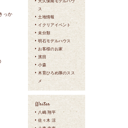
大久保南モデルハウ
ス
きっか
土地情報
イクリアイベント
未分類
明石モデルハウス
お客様のお家
濱田

小森
木育ひろめ隊のスス
メ
Writer
八嶋 翔平
佐々木 涼