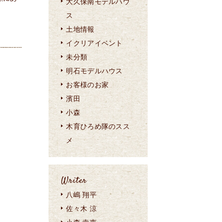
大久保南モデルハウ
ス
土地情報
イクリアイベント
未分類
明石モデルハウス
お客様のお家
濱田
小森
木育ひろめ隊のスス
メ
Writer
八嶋 翔平
佐々木 涼