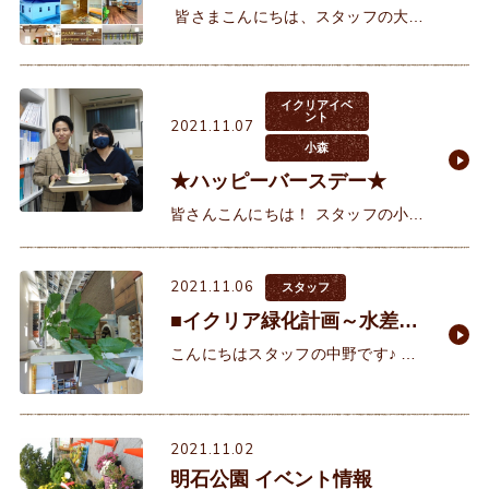
皆さまこんにちは、スタッフの大西
です^^イクリアではInstagramも
日々更新しております！ 最近の投
稿では、①
イクリアイベ
ント
2021.11.07
小森
★ハッピーバースデー★
皆さんこんにちは！ スタッフの小森
です。 11月5日は、荻野さんのお誕
生日でした♪ サプライズでケーキを
2021.11.06
渡そうと岩元さんと準備しま
スタッフ
■イクリア緑化計画～水差し
～■
こんにちはスタッフの中野です♪ 朝
晩と寒くなってきましたが、皆様い
かがお過ごしでしょうか。私はとい
いますとだいたい朝はぼーっとして
2021.11.02
いるのですが、今朝は
明石公園 イベント情報