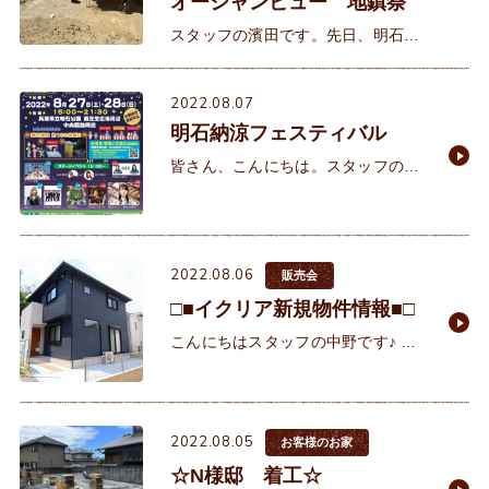
オーシャンビュー 地鎮祭
スタッフの濱田です。先日、明石市
藤江にあるオーシャンビュー10区画
にて担当するお客様の地鎮祭が執り
2022.08.07
行われました。目の前に広がる穏や
明石納涼フェスティバル
かな播磨灘と淡路島、姫路の家島
皆さん、こんにちは。スタッフの小
森です。 私の住んでいる地域では、
昨夜夜中にゲリラ豪雨がありまし
た。激しい雷と、バケツをひっくり
返した様な豪雨でした。
2022.08.06
販売会
□■イクリア新規物件情報■□
こんにちはスタッフの中野です♪ 本
日は新築戸建のご紹介。 緑と風が
たなびく舞子の丘に、全7邸の新邸
宅街誕生です♪『神
2022.08.05
お客様のお家
☆N様邸 着工☆