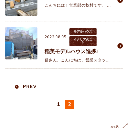
こんちには！営業部の秋村です。 以
前に地鎮祭の様子を当Blogで紹介さ
せて頂きましたN様邸の基礎工事が
ほぼ完了しました(^^)後は養生期間
として数週間
モデルハウス
2022.08.05
イクリアのこ
と
稲美モデルハウス進捗♪
皆さん、こんにちは。営業スタッフ
の西野です。 現在着工中の稲美モデ
ルハウスの進捗をご報告致します♪
外壁施工中。玄関の軒天が木目で美
PREV
しい♪リビング画像で
1
2