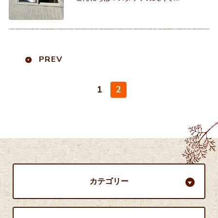
す。 本日も日差しが強く外に出た途
端に汗が噴き出してきますね💦『水
分補給をこまめにして体調管理』と
頭の中で呪文のように唱え
PREV
1
2
カテゴリー