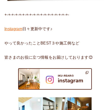
+-+-+-+-+-+-+-+-+-+-+-+-+-+-+-+-+-+-
Instagram
日々更新中です♪
やって良かったことBEST３や施工例など
皆さまのお役に立つ情報をお届けしております😊