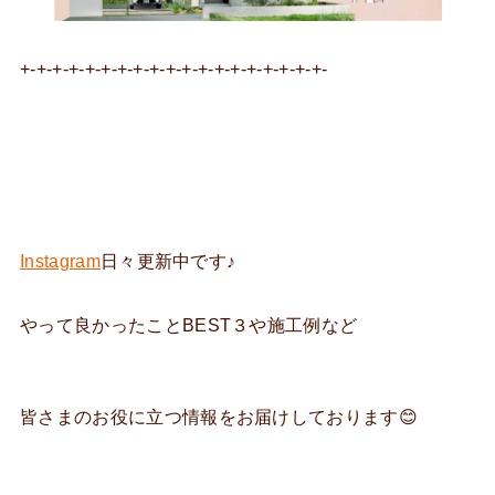
+-+-+-+-+-+-+-+-+-+-+-+-+-+-+-+-+-+-+-
Instagram
日々更新中です♪
やって良かったことBEST３や施工例など
皆さまのお役に立つ情報をお届けしております😊