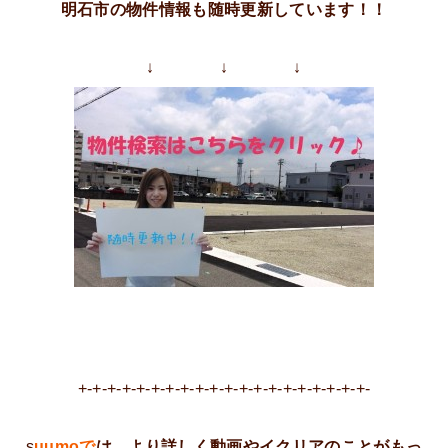
明石市の物件情報も随時更新しています！！
↓ ↓ ↓
+-+-+-+-+-+-+-+-+-+-+-+-+-+-+-+-+-+-+-+-
s
uumo
で
は、より詳しく動画やイクリアのことがもっ