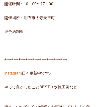
開催時間：10：00〜17：00
開催場所：明石市太寺天王町
※予約制※
+-+-+-+-+-+-+-+-+-+-+-+-+-+-+-+-+-+-
Instagram
日々更新中です♪
やって良かったことBEST３や施工例など
皆さまのお役に立つ情報をお届けしております😊