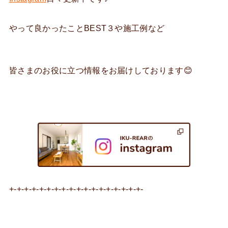
やって良かったことBEST３や施工例など
皆さまのお役に立つ情報をお届けしております😊
+-+-+-+-+-+-+-+-+-+-+-+-+-+-+-+-+-+-