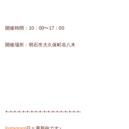
開催時間：10：00〜17：00
開催場所：明石市大久保町谷八木
+-+-+-+-+-+-+-+-+-+-+-+-+-+-+-+-+-+-
Instagram
日々更新中です♪