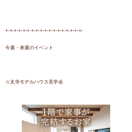
+-+-+-+-+-+-+-+-+-+-+-+-+-+-+-+-+-+-
今週・来週のイベント
☆太寺モデルハウス見学会