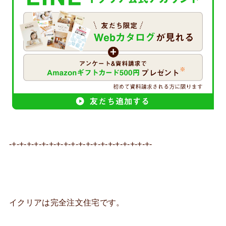
-+-+-+-+-+-+-+-+-+-+-+-+-+-+-+-+-+-+-+-
イクリアは完全注文住宅です。