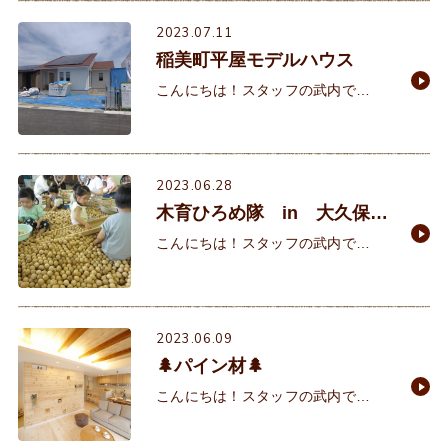
機会も増え、光熱費が心配…という
方も多いのではないでしょ
2023.07.11
稲美町平屋モデルハウス
こんにちは！スタッフの武内で
す。 みなさんはもう聞きましたか？
セミの鳴き声。私は本日、今年初の
鳴き声を聞きちゃいました。 セミの
鳴き声を聞く
2023.06.28
木育ひろめ隊 in 大久保子
育て学習室様
こんにちは！スタッフの武内で
す。 日に日に気温が上がり夏が迫っ
て来ているなと実感しております。
とうとう私の自宅もクーラーの力を
借りてしましました。毎年
2023.06.09
🌲パイン材🌲
こんにちは！スタッフの武内で
す。 本日はパイン材のご紹介です。
無垢材のフローリングとして人気の