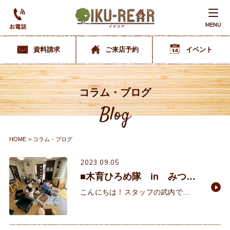
MENU
資料請求
ご来店予約
イベント
コラム・ブログ
Blog
HOME
コラム・ブログ
2023.09.05
■木育ひろめ隊 in みつば
こども園様■
こんにちは！スタッフの武内で
す。 少しずつ日が落ちる時間も早く
なり、あれだけ鳴いていたセミの鳴
き声も聞こえなくなりもうすぐ夏が