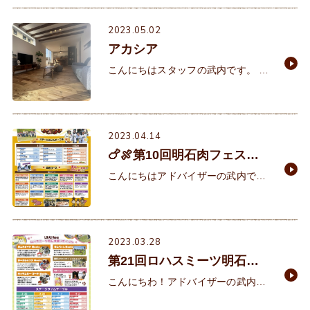
パイン材は、松の木を加工した木材
のことを指し針葉樹に分類
2023.05.02
アカシア
こんにちはスタッフの武内です。 本
日は「アカシア」のご紹介をさせて
頂きます。アカシアは広葉樹に分類
されます。広葉樹は堅くて傷がつき
にくいなどの特徴を持
2023.04.14
🍗🍖第10回明石肉フェスタ
🍖🍗
こんにちはアドバイザーの武内で
す。 ４月末のご予定はお決まりでし
ょうか。まだ予定がお決まりでない
方におすすめイベント情報です！ 明
石肉フェス
2023.03.28
第21回ロハスミーツ明石＆
アウトドアミーツ
こんにちわ！アドバイザーの武内で
す。 気温が高くなり、過ごしやすい