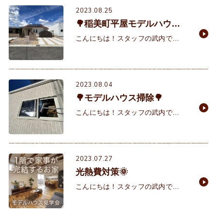
終わりだなと感じておりま
2023.08.25
🌳稲美町平屋モデルハウス
お披露目会🌳
こんにちは！スタッフの武内で
す。 いよいよ、稲美町平屋モデルハ
ウスの完成お披露目会が９月２日
（土）・９月３日(日)10:00～16：
00に開催です✨当
2023.08.04
🌳モデルハウス掃除🌳
こんにちは！スタッフの武内で
す。 本日も日差しが強く外に出た途
端に汗が噴き出してきますね💦『水
分補給をこまめにして体調管理』と
頭の中で呪文のように唱え
2023.07.27
光熱費対策🌞
こんにちは！スタッフの武内で
す。 梅雨が明けて夏本番！！の暑さ
が続いてますね。クーラーをつける