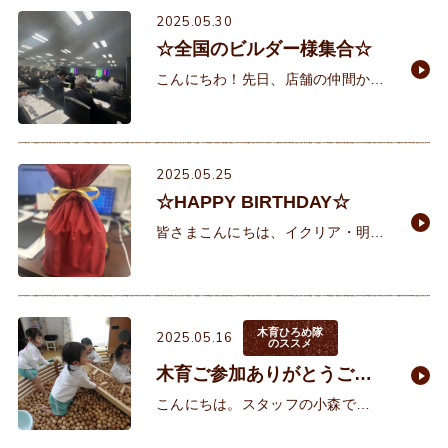
構様をお招きし、建物の
2025.05.30
☆全国のビルダー様集合☆
こんにちわ！先日、店舗の仲間から
誕生日プレゼントを貰いウキウキの
所属長でございます♪先日、大阪に
て全国の業者様が集う会に行ってき
ました！大阪のとあるビルにて各社
2025.05.25
☆HAPPY BIRTHDAY☆
皆さまこんにちは、イクリア・明石
住建営業部の八木です。5月も後半
に入ってきました。暑いなぁ！とゲ
ンナリする日もあれば、あれ？寒い
なぁと感じる日もあったりと寒暖差
木育ひろめ隊
2025.05.16
のススメ
木育ご参加ありがとうござ
います♪
こんにちは。スタッフの小森で
す。 昨日の夕方、犬の散歩していた