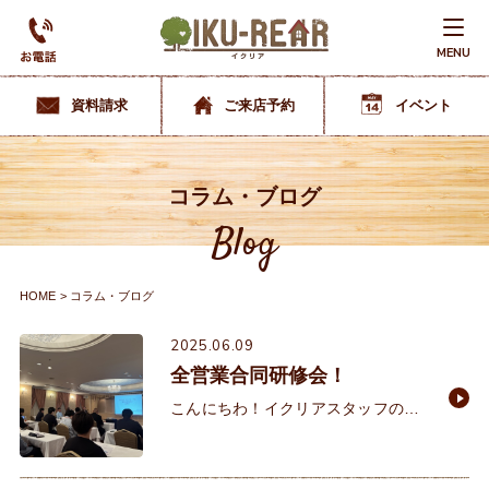
MENU
資料請求
ご来店予約
イベント
コラム・ブログ
Blog
HOME
コラム・ブログ
2025.06.09
全営業合同研修会！
こんにちわ！イクリアスタッフの
佐々木です！ 先日、当社グループの
全営業合同で研修が行われました。
講師には（株）日本住宅保証検査機