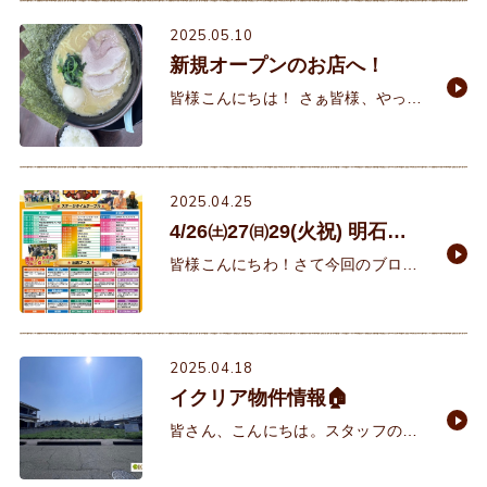
ら蚊は飛んでるし、謎の大群でその
場に飛んでいる虫に遭遇してしま
2025.05.10
い、思わず息を止めました。
新規オープンのお店へ！
皆様こんにちは！ さぁ皆様、やって
まいりました。佐々木の回です。当
然のごとく、いつものらーめん日記
ということで今回は姫路方面へ用事
があったので調べたと
2025.04.25
4/26㈯27㈰29(火祝) 明石肉
フェスタ
皆様こんにちわ！さて今回のブログ
は、今週開催される明石公園でのイ
ベントを少しご紹介。その名も「肉
フェスタ」 まーーー何といっても
「肉フェスタ！」響きだけでご飯が
2025.04.18
イクリア物件情報🏠
皆さん、こんにちは。スタッフの小
森です。 4月に入り、また物の値上
げがありましたね。買い物に行く