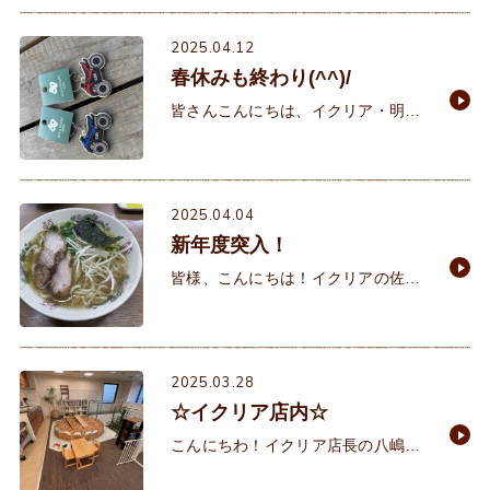
と、そんなに買っていないのにこの
値段？？とビックリしま
2025.04.12
春休みも終わり(^^)/
皆さんこんにちは、イクリア・明石
住建の八木です。季節は4月にな
り、周りを見渡すと綺麗な桜の木々
が並んでいて気持ちが高揚しますね
(^_-)-☆気温も徐々に暖かくな
2025.04.04
新年度突入！
皆様、こんにちは！イクリアの佐々
木です！ 遂に新年度。ご入学やお花
見、ワクワクのイベントがもりだく
さんのこの季節。私は相変わらずラ
ーメンを食べてます（
2025.03.28
☆イクリア店内☆
こんにちわ！イクリア店長の八嶋で
す！本日は、少しですが店内の紹介