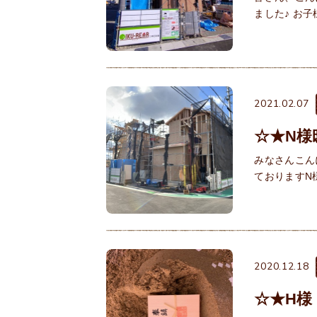
ました♪ お
2021.02.07
☆★N様
みなさんこん
ておりますN
2020.12.18
☆★H様