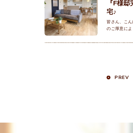
『F様邸
宅♪
皆さん、こん
のご厚意によ
PREV