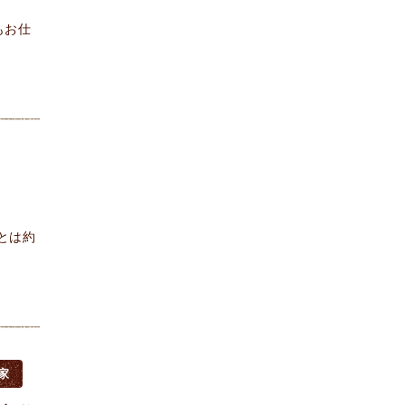
もお仕
とは約
家