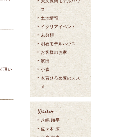
大久保南モデルハウ
ス
土地情報
イクリアイベント
未分類
明石モデルハウス
お客様のお家
濱田
て頂い
小森
木育ひろめ隊のスス
メ
Writer
八嶋 翔平
佐々木 涼