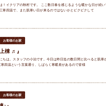
は！イクリアの秋村です。 ここ数日春を感じるような暖かな日が続い
三寒四温で、また肌寒い日が来るのではないかとビクビクして
お客様のお家
邸上棟 ♬』
にちは。スタッフの小泊です。今日は昨日迄の数日間と比べると肌寒
<)三寒四温という言葉通り、しばらく寒暖差があるので皆様
お客様のお家
棟♪』