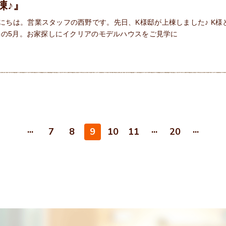
棟♪』
にちは。営業スタッフの西野です。先日、K様邸が上棟しました♪ K様
9年の5月。お家探しにイクリアのモデルハウスをご見学に
...
...
...
7
8
9
10
11
20