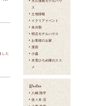
大久保南モデルハウ
ス
土地情報
イクリアイベント
未分類
明石モデルハウス
お客様のお家
濱田
ました
小森
木育ひろめ隊のスス
メ
Writer
八嶋 翔平
佐々木 涼