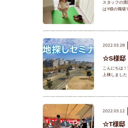
スタッフの濱
はY様の職場
2022.03.28
☆S様邸
こんにちは！
上棟しました
2022.03.12
☆T様邸