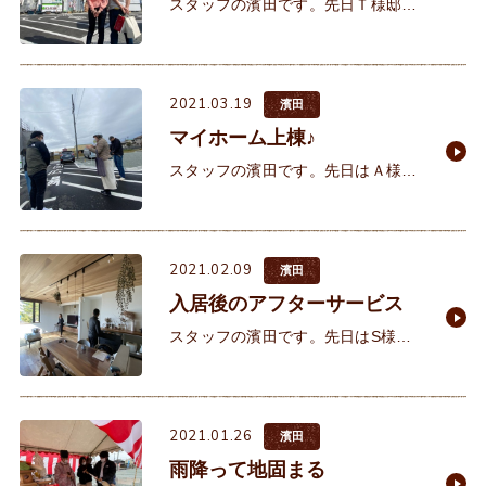
スタッフの濱田です。先日Ｔ様邸の
棟上げが行われました。最高の天気
に恵まれて本当に良かったです。Ｔ
様とはモデルハウスで初めてお会い
2021.03.19
致しました。イクリアの家造りに共
濱田
マイホーム上棟♪
スタッフの濱田です。先日はＡ様邸
の棟梁紹介が現地にて行われまし
た。 イクリアでは大工さんとの顔合
わせを必ず行っています。大工さん
2021.02.09
もどんなご家族の家を建
濱田
入居後のアフターサービス
スタッフの濱田です。先日はS様の
入居後の半年点検に訪問させていた
だきました。いつもニコニコ笑顔で
出迎えて頂く素敵なご夫婦です。海
2021.01.26
を一望できるリビングはいつお邪魔
濱田
雨降って地固まる