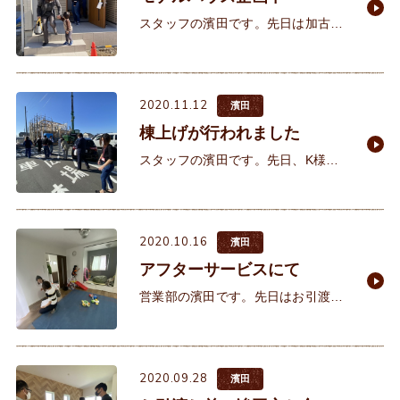
スタッフの濱田です。先日は加古川
市で建築頂いたK様邸の完成立ち合
いがありました。K様とはお会いし
て1年2か月いよいよお引渡しです。
2020.11.12
打合せでお会いすることが無くな
濱田
棟上げが行われました
スタッフの濱田です。先日、K様邸
の棟上げが行われました。K様との
出会いは約3年前、イクリアのモデ
ルハウスへ奥様のみでご来場。大変
2020.10.16
気に入っていただき後日ご主人様や
濱田
アフターサービスにて
営業部の濱田です。先日はお引渡し
後の半年点検に建築担当とO様邸に
伺ってきました。半年とはいえ本当
にきれいにそして大切に住んで頂い
2020.09.28
ているようで担当として大変嬉しく
濱田