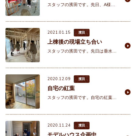
スタッフの濱田です。先日、A様邸
の地鎮祭が執り行われました。A様
は現在神戸市にお住まいですが明石
へ移住したいというご相談を受け現
2021.01.15
在の地を選んで頂きました。奥様が
濱田
上棟後の現場立ち合い
スタッフの濱田です。先日は垂水区
で建築中のお客様の上棟後の棟梁と
の顔合わせがございました。Ｋ様は
少し体にハンデを抱えられておられ
2020.12.09
るお客様で設計の段階から玄関まで
濱田
自宅の紅葉
スタッフの濱田です。自宅の紅葉が
色づき始めました。イクリアで6年
前に建築しましたが、紅葉を植えて
2年は紅葉せず、少し黄色くなって
2020.11.24
散っていく毎年でした。暑い夏は朝
濱田
モデルハウス企画中