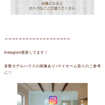
-+-+-+-+-+-+-+-+-+-+-+-+-+-+-+-+-+-+-+-
Instagram更新してます！
多数モデルハウスの画像あり♪マイホーム造りのご参考
に♡