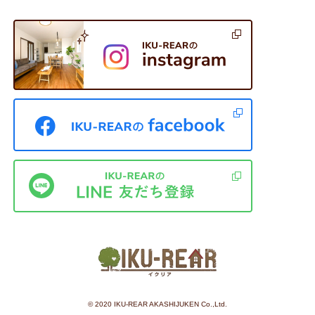
©︎ 2020 IKU-REAR AKASHIJUKEN Co.,Ltd.