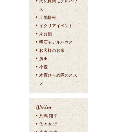
大久保南モデルハウ
ス
土地情報
イクリアイベント
未分類
明石モデルハウス
お客様のお家
濱田
小森
木育ひろめ隊のスス
メ
Writer
八嶋 翔平
佐々木 涼