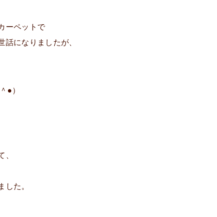
カーペットで
世話になりましたが、
＾●）
て、
ました。