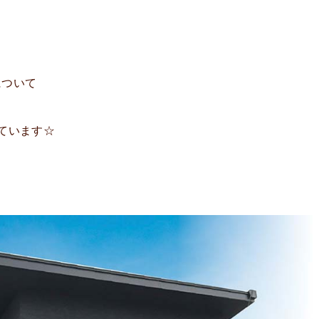
について
ています☆