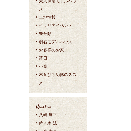
大久保南モデルハウ
ス
土地情報
イクリアイベント
未分類
明石モデルハウス
お客様のお家
濱田
小森
木育ひろめ隊のスス
メ
Writer
八嶋 翔平
佐々木 涼