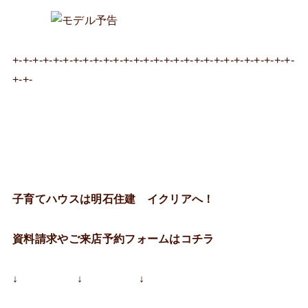
+-+-+-+-+-+-+-+-+-+-+-+-+-+-+-+-+-+-+-+-+-+-+-+-+-+-+-+-
+-+-
子育てハウスは明石住建 イクリアへ！
資料請求やご来店予約フォームはコチラ
↓ ↓ ↓