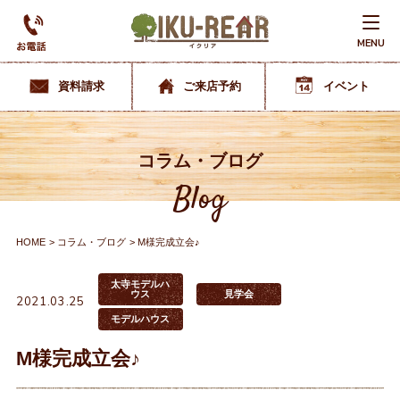
MENU
資料請求
ご来店予約
イベント
コラム・ブログ
Blog
HOME
コラム・ブログ
M様完成立会♪
太寺モデルハ
ウス
見学会
2021.03.25
モデルハウス
M様完成立会♪